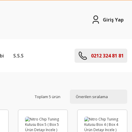
Giriş Yap
bi
S.S.S
0212 324 81 81
Toplam 5 ürün