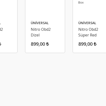
L
ÜNİVERSAL
ÜNİVERSAL
d2
Nitro Obd2
Nitro Obd2
Dizel
Süper Red
ns
Performans
Performans
₺
899,00 ₺
899,00 ₺
hip
Artırıcı Chip
Arttırıcı Chip
Tuning
Tuning Box