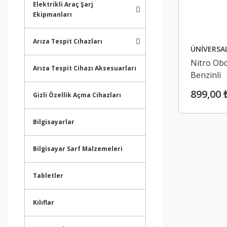
Elektrikli Araç Şarj
Ekipmanları
Arıza Tespit Cihazları
ÜNİVERSA
Nitro Ob
Arıza Tespit Cihazı Aksesuarları
Benzinli
Performa
899,00 
Gizli Özellik Açma Cihazları
Artırıcı C
Tuning
Bilgisayarlar
Bilgisayar Sarf Malzemeleri
Tabletler
Kılıflar