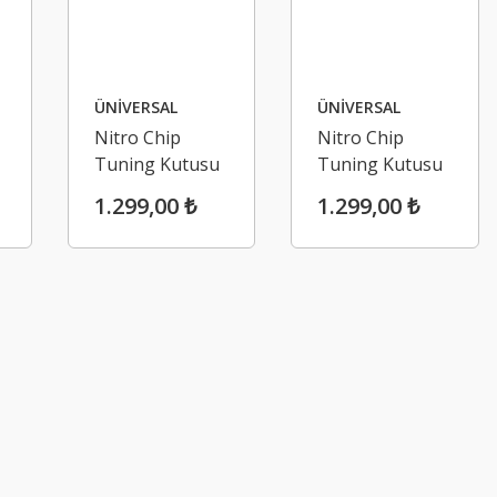
ÜNİVERSAL
ÜNİVERSAL
Nitro Chip
Nitro Chip
Tuning Kutusu
Tuning Kutusu
Box 5 ( Box 5
Box 4 ( Box 4
1.299,00 ₺
1.299,00 ₺
Ürün Detayı
Ürün Detayı
İncele )
İncele )