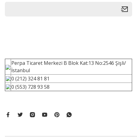
Perpa Ticaret Merkezi B Blok Kat:13 No:2546 Şişli/
İstanbul
0 (212) 324 81 81
0 (553) 728 93 58