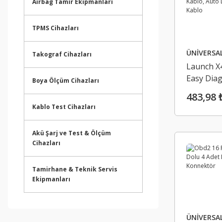
Airbag Tamir Ekipmanları
TPMS Cihazları
ÜNİVERSA
Takograf Cihazları
Launch X
Easy Dia
Boya Ölçüm Cihazları
Uzatma K
483,98 
Auto Dia
Kablo Test Cihazları
Kablo
Akü Şarj ve Test & Ölçüm
Cihazları
Tamirhane & Teknik Servis
Ekipmanları
ÜNİVERSA