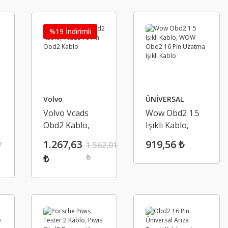
%19 İndirimli
Volvo
ÜNİVERSAL
Volvo Vcads
Wow Obd2 1.5
Obd2 Kablo,
Işıklı Kablo,
Vcads 16 Pin
WOW Obd2 16
1.267,63
919,56 ₺
7
1.562,01
Obd2 Kablo
Pin Uzatma
₺
₺
Işıklı Kablo