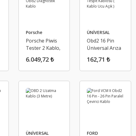
Porsche
ÜNİVERSAL
Porsche Piwis
Obd2 16 Pin
Tester 2 Kablo,
Üniversal Arıza
Piwis Obd2
Tespit Kablosu
6.049,72 ₺
162,71 ₺
Diagnostik
( Kablo Ucu Açık
Kablo
)
ÜNİVERSAL
FORD