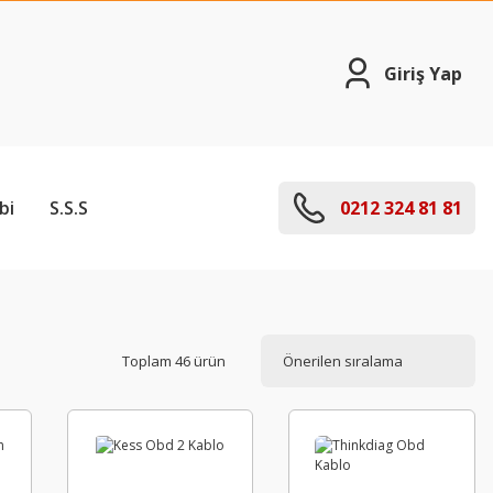
Giriş Yap
bi
S.S.S
0212 324 81 81
Toplam 46 ürün