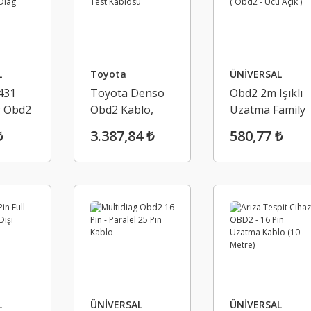
L
Toyota
ÜNİVERSAL
431
Toyota Denso
Obd2 2m Işıklı
g Obd2
Obd2 Kablo,
Uzatma Family
ablo,
Denso Test
Kablo ( Obd2 -
₺
3.387,84 ₺
580,77 ₺
g
Kablosu
Ucu Açık )
L
ÜNİVERSAL
ÜNİVERSAL