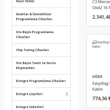
Hazır Setler
C3 Merce
Obd2 16 
Kablo, Mb
Anahtar & İmmobilizer
2.341,4
C3 Obd2 
Programlama Cihazları
( Gold )
Oto Beyin Programlama
Cihazları
Chip Tuning Cihazları
Oto Beyin Tamir ve Servis
Ekipmanları
DİĞER
Entegre Programlama Cihazları
Easydiag
Kablo
Entegre Çeşitleri
774,36 
Entegre Soketleri