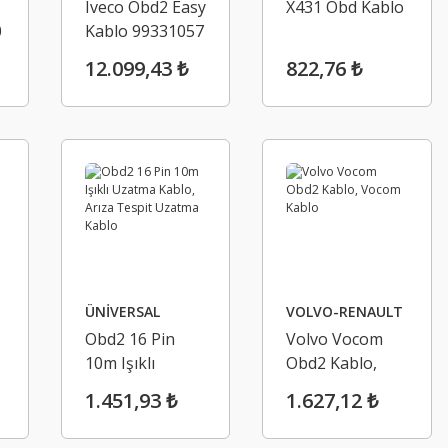
Iveco Obd2 Easy
X431 Obd Kablo
0
Kablo 99331057
12.099,43 ₺
822,76 ₺
ÜNİVERSAL
VOLVO-RENAULT
Obd2 16 Pin
Volvo Vocom
10m Işıklı
Obd2 Kablo,
Uzatma Kablo,
Vocom Kablo
1.451,93 ₺
1.627,12 ₺
Arıza Tespit
Uzatma Kablo