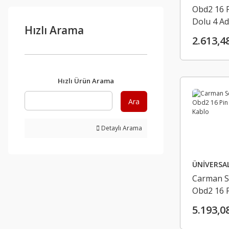
Obd2 16 P
Dolu 4 Ad
Hızlı Arama
Konnektö
2.613,4
Hızlı Ürün Arama
Ara
Detaylı Arama
ÜNİVERSA
Carman S
Obd2 16 
Main Kab
5.193,0