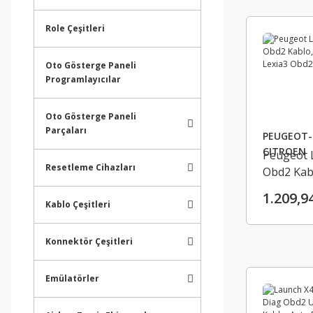
Role Çeşitleri
Oto Gösterge Paneli
Programlayıcılar
Oto Gösterge Paneli
Parçaları
PEUGEOT-
CITROEN
Peugeot L
Resetleme Cihazları
Obd2 Kab
Citroen L
1.209,9
Obd2 Kab
Kablo Çeşitleri
Konnektör Çeşitleri
Emülatörler