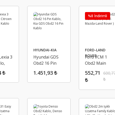
%8 İndirimli
HYUNDAI-KIA
FORD-LAND
ROVER
exia 3
Hyundai GDS
Ford VCM 1
lo,
Obd2 16 Pin
Obd2 Main
exia3
Kablo, Kia GDS
Kablo ( Ford-
4 ₺
1.451,93 ₺
552,71
600,7
lo
Obd2 16 Pin
Mazda-Land
₺
₺
Kablo
Rover )