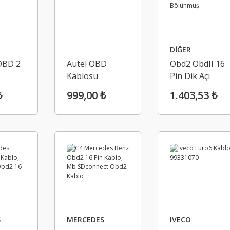
DİĞER
OBD 2
Autel OBD
Obd2 ObdII 16
Kablosu
Pin Dik Açı
Erkek - Çift Dişi
₺
999,00 ₺
1.403,53 ₺
Yuvarlak
Bölünmüş
S
MERCEDES
IVECO