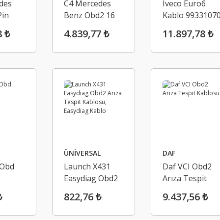
des
C4 Mercedes
Iveco Euro6
Pin
Benz Obd2 16
Kablo 9933107
 Star
Pin Kablo, Mb
8 ₺
4.839,77 ₺
11.897,78 ₺
16 Pin
SDconnect
Obd2 Kablo
ÜNİVERSAL
DAF
 Obd
Launch X431
Daf VCI Obd2
Easydiag Obd2
Arıza Tespit
Arıza Tespit
Kablosu
₺
822,76 ₺
9.437,56 ₺
Kablosu,
Easydiag Kablo