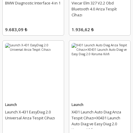
BMW Diagnostic Interface 4 in 1
Viecar Elm 327 V2.2 Obd
Bluetooth 4.0 Ariza Tespi̇t
Ci̇hazı
9.683,09 ₺
1.936,62 ₺
Launch
Launch
Launch X-431 EasyDiag 2.0
X431 Launch Auto Diag Arıza
Universal Arıza Tespit Cihazı
Tespit Cihazı+X0431 Launch
Auto Diag ve Easy Diag 2.0
Koruma Kılıfı