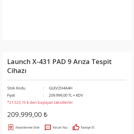
Launch X-431 PAD 9 Arıza Tespit
Cihazı
Stok Kodu
GLKVZH4A4H
Fiyat
209.999,00 TL + KDV
*21.523,15 ₺ den başlayan taksitlerle!
209.999,00 ₺
Yorum Yaz
Tavsiye Et