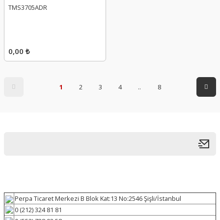
TMS3705ADR
0,00 ₺
1
2
3
4
..
8
Perpa Ticaret Merkezi B Blok Kat:13 No:2546 Şişli/İstanbul
0 (212) 324 81 81