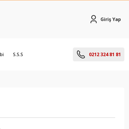
Giriş Yap
bi
S.S.S
0212 324 81 81