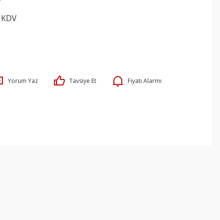
7
+ KDV
Yorum Yaz
Tavsiye Et
Fiyatı Alarmı