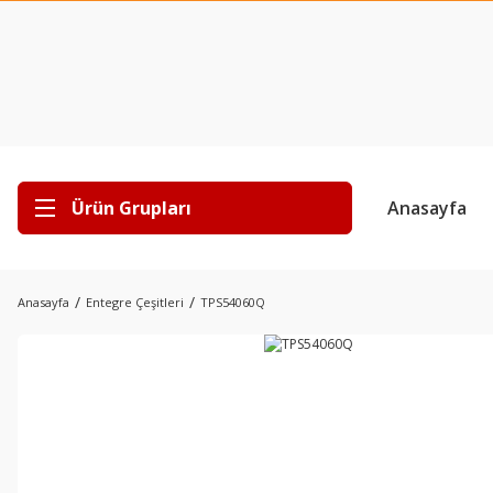
Ürün Grupları
Anasayfa
Anasayfa
Entegre Çeşitleri
TPS54060Q