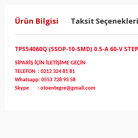
Ürün Bilgisi
Taksit Seçenekler
TPS54060Q (SSOP-10-SMD) 0.5-A 60-V S
SİPARİŞ İÇİN İLETİŞİME GEÇİN
TELEFON : 0212 324 81 81
Whatsapp: 0553 728 93 58
Skype : otoentegre@gmail.com