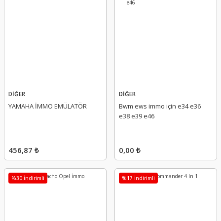
DİĞER
DİĞER
YAMAHA İMMO EMÜLATÖR
Bwm ews immo için e34 e36
e38 e39 e46
456,87 ₺
0,00 ₺
%30 İndirimli
%17 İndirimli