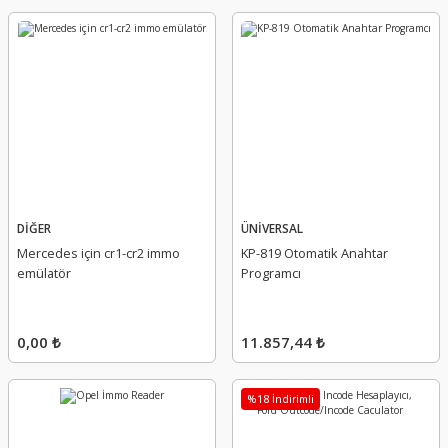
DİĞER
ÜNİVERSAL
Mercedes için cr1-cr2 immo
KP-819 Otomatik Anahtar
emülatör
Programcı
0,00 ₺
11.857,44 ₺
%18 İndirimli