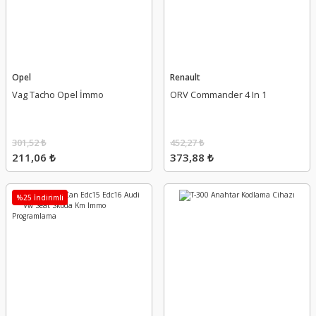
Opel
Renault
Vag Tacho Opel İmmo
ORV Commander 4 In 1
301,52 ₺
452,27 ₺
211,06 ₺
373,88 ₺
%25 İndirimli