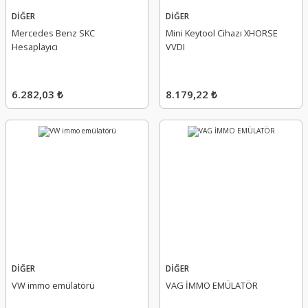
DİĞER
DİĞER
Mercedes Benz SKC
Mini Keytool Cihazı XHORSE
Hesaplayıcı
VVDI
6.282,03 ₺
8.179,22 ₺
DİĞER
DİĞER
VW immo emülatörü
VAG İMMO EMÜLATÖR