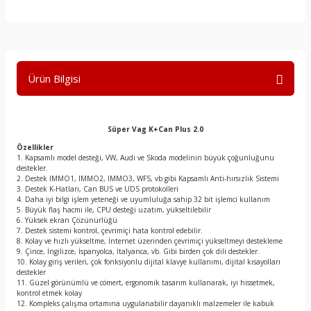
Ürün Bilgisi
Süper Vag K+Can Plus 2.0
Özellikler
1. Kapsamlı model desteği, VW, Audi ve Skoda modelinin büyük çoğunluğunu
destekler.
2. Destek IMMO1, IMMO2, IMMO3, WFS, vb gibi Kapsamlı Anti-hırsızlık Sistemi
3. Destek K-Hatları, Can BUS ve UDS protokolleri
4. Daha iyi bilgi işlem yeteneği ve uyumluluğa sahip 32 bit işlemci kullanım
5. Büyük flaş hacmi ile, CPU desteği uzatım, yükseltilebilir
6. Yüksek ekran Çözünürlüğü
7. Destek sistemi kontrol, çevrimiçi hata kontrol edebilir.
8. Kolay ve hızlı yükseltme, İnternet üzerinden çevrimiçi yükseltmeyi destekleme
9. Çince, İngilizce, İspanyolca, İtalyanca, vb. Gibi birden çok dili destekler.
10. Kolay giriş verileri, çok fonksiyonlu dijital klavye kullanımı, dijital kısayolları
destekler
11. Güzel görünümlü ve cömert, ergonomik tasarım kullanarak, iyi hissetmek,
kontrol etmek kolay
12. Kompleks çalışma ortamına uygulanabilir dayanıklı malzemeler ile kabuk