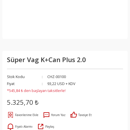
Süper Vag K+Can Plus 2.0
Stok Kodu
CHZ-00100
Fiyat
93,22 USD + KDV
*545,84 ₺ den başlayan taksitlerle!
5.325,70 ₺
Yorum Yaz
Tavsiye Et
Fiyatı Alarmı
Paylaş