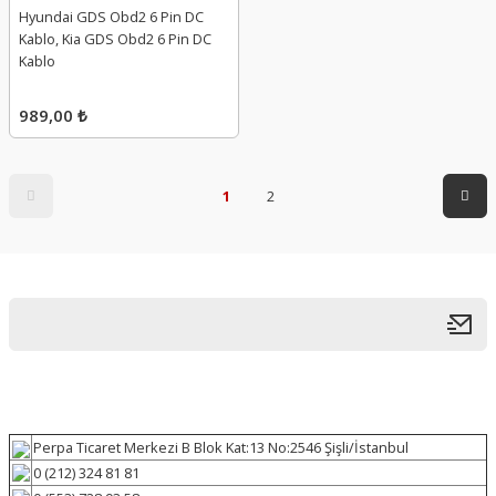
Hyundai GDS Obd2 6 Pin DC
Kablo, Kia GDS Obd2 6 Pin DC
Kablo
989,00 ₺
1
2
Perpa Ticaret Merkezi B Blok Kat:13 No:2546 Şişli/İstanbul
0 (212) 324 81 81