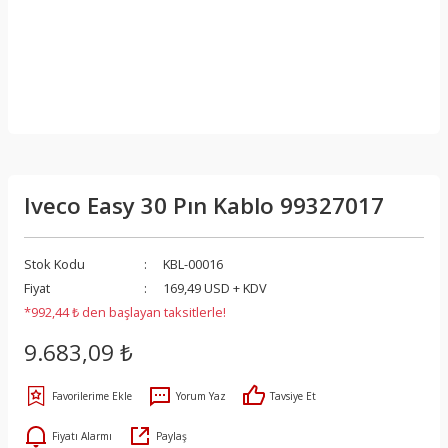
Iveco Easy 30 Pın Kablo 99327017
Stok Kodu
KBL-00016
Fiyat
169,49 USD + KDV
*992,44 ₺ den başlayan taksitlerle!
9.683,09 ₺
Yorum Yaz
Tavsiye Et
Fiyatı Alarmı
Paylaş