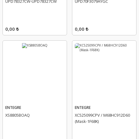
UPD78327CW-UPD78327CW
UPD70F3079AYGC
0,00 ₺
0,00 ₺
ENTEGRE
ENTEGRE
XS8805BOAQ
XC525099CPV / M68HC912D60
(Mask-1F68K)