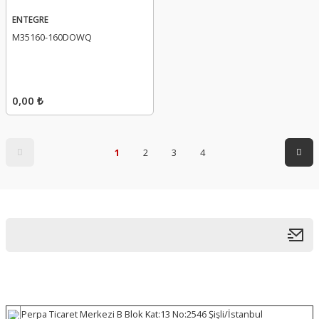
ENTEGRE
M35160-160DOWQ
0,00 ₺
1
2
3
4
Perpa Ticaret Merkezi B Blok Kat:13 No:2546 Şişli/İstanbul