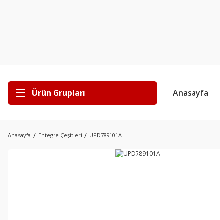
Ürün Grupları
Anasayfa
Anasayfa
Entegre Çeşitleri
UPD789101A