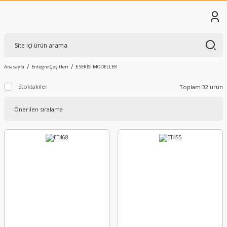
Anasayfa
Entegre Çeşitleri
E.SERİSİ MODELLER
Stoktakiler
Toplam 32 ürün