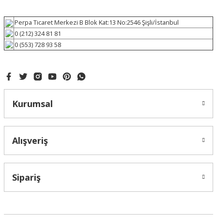
Perpa Ticaret Merkezi B Blok Kat:13 No:2546 Şişli/İstanbul
0 (212) 324 81 81
0 (553) 728 93 58
Kurumsal
Alışveriş
Sipariş