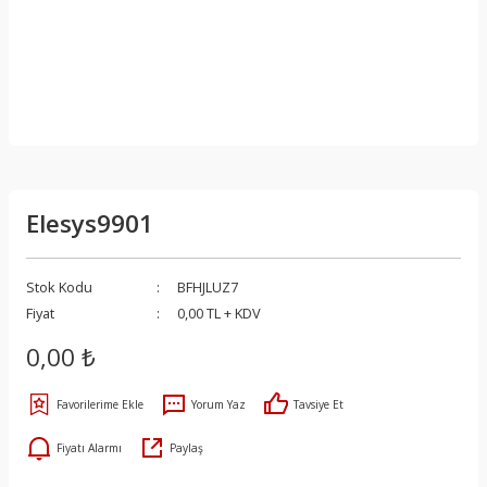
Elesys9901
Stok Kodu
BFHJLUZ7
Fiyat
0,00 TL + KDV
0,00 ₺
Yorum Yaz
Tavsiye Et
Fiyatı Alarmı
Paylaş