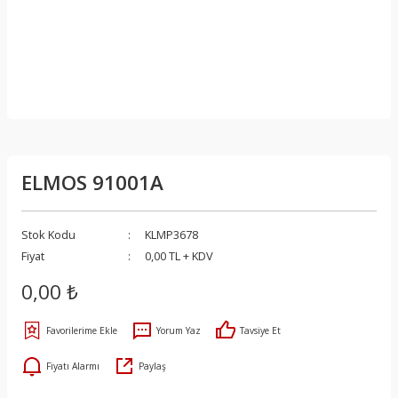
ELMOS 91001A
Stok Kodu
KLMP3678
Fiyat
0,00 TL + KDV
0,00 ₺
Yorum Yaz
Tavsiye Et
Fiyatı Alarmı
Paylaş