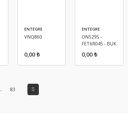
ENTEGRE
ENTEGRE
VNQ860
ON5295 -
FET6R045 - BUK
9508
0,00 ₺
0,00 ₺
..
83