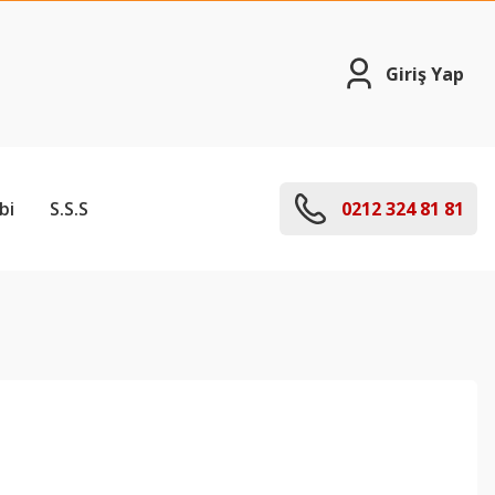
Giriş Yap
bi
S.S.S
0212 324 81 81