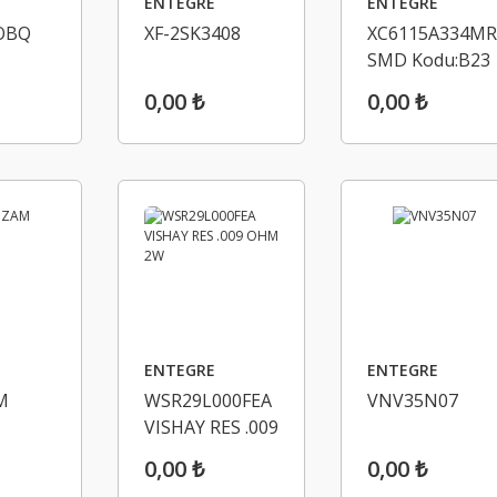
ENTEGRE
ENTEGRE
OBQ
XF-2SK3408
XC6115A334MR
SMD Kodu:B23
0,00 ₺
0,00 ₺
ENTEGRE
ENTEGRE
M
WSR29L000FEA
VNV35N07
VISHAY RES .009
OHM 2W
0,00 ₺
0,00 ₺