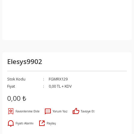
Elesys9902
Stok Kodu
FGMRX129
Fiyat
0,00 TL + KDV
0,00 ₺
Yorum Yaz
Tavsiye Et
Fiyatı Alarmı
Paylaş