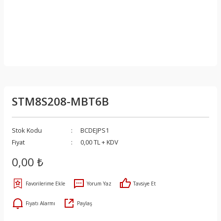
STM8S208-MBT6B
Stok Kodu
BCDEJPS1
Fiyat
0,00 TL + KDV
0,00 ₺
Yorum Yaz
Tavsiye Et
Fiyatı Alarmı
Paylaş