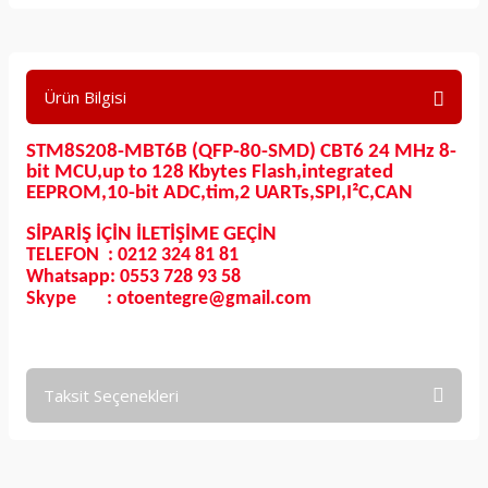
Ürün Bilgisi
STM8S208-MBT6B (QFP-80-SMD) CBT6 24 MHz 8-
bit MCU,up to 128 Kbytes Flash,integrated
EEPROM,10-bit ADC,tim,2 UARTs,SPI,I²C,CAN
SİPARİŞ İÇİN İLETİŞİME GEÇİN
TELEFON : 0212 324 81 81
Whatsapp: 0553 728 93 58
Skype : otoentegre@gmail.com
Taksit Seçenekleri