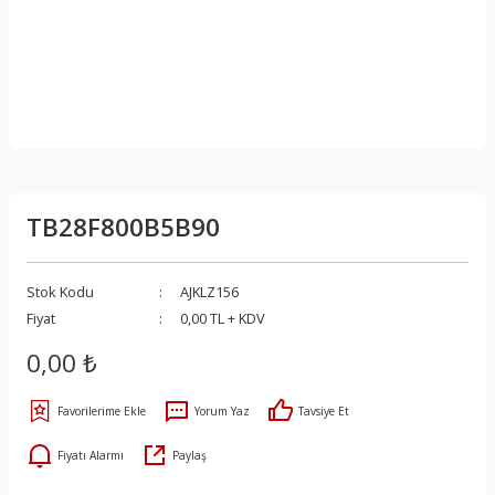
TB28F800B5B90
Stok Kodu
AJKLZ156
Fiyat
0,00 TL + KDV
0,00 ₺
Yorum Yaz
Tavsiye Et
Fiyatı Alarmı
Paylaş