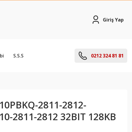
Giriş Yap
bi
S.S.S
0212 324 81 81
10PBKQ-2811-2812-
0-2811-2812 32BIT 128KB