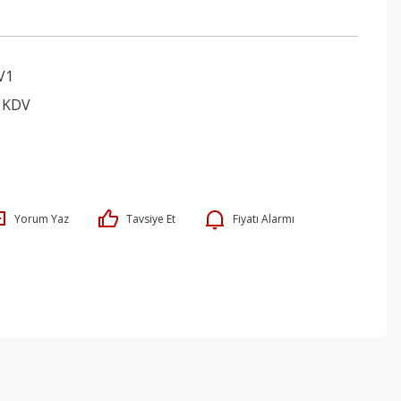
V1
+ KDV
Yorum Yaz
Tavsiye Et
Fiyatı Alarmı