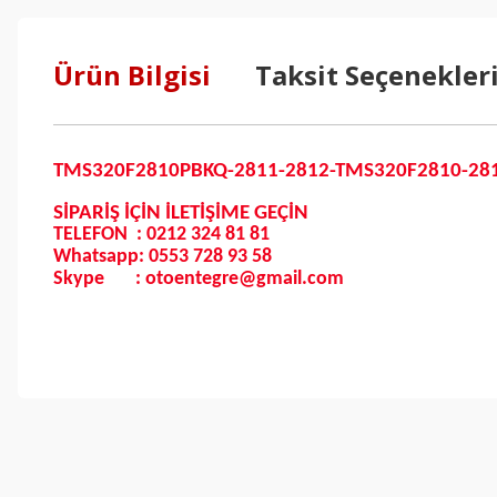
Ürün Bilgisi
Taksit Seçenekler
TMS320F2810PBKQ-2811-2812-TMS320F2810-2811
SİPARİŞ İÇİN İLETİŞİME GEÇİN
TELEFON : 0212 324 81 81
Whatsapp: 0553 728 93 58
Skype : otoentegre@gmail.com