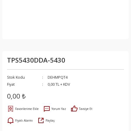
TPS5430DDA-5430
Stok Kodu
DEHMPQT4
Fiyat
0,00 TL + KDV
0,00 ₺
Yorum Yaz
Tavsiye Et
Fiyatı Alarmı
Paylaş