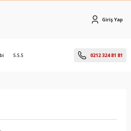
Giriş Yap
bi
S.S.S
0212 324 81 81