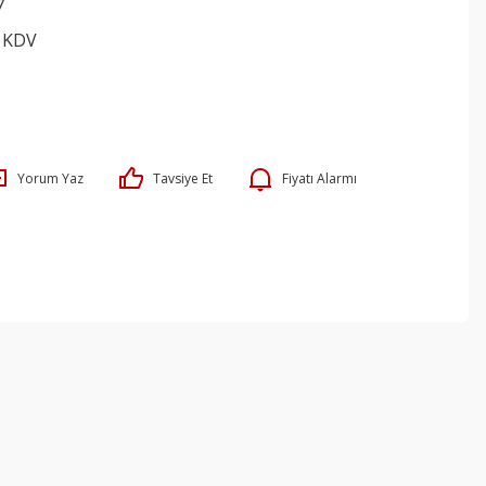
7
+ KDV
Yorum Yaz
Tavsiye Et
Fiyatı Alarmı