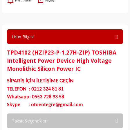
Fiyatı Alarmı
Paylaş
Ürün Bilgisi
TPD4102 (HZIP23-P-1.27H-ZIP) TOSHIBA
Intelligent Power Device High Voltage
Monolithic Silicon Power IC
SİPARİŞ İÇİN İLETİŞİME GEÇİN
TELEFON : 0212 324 81 81
Whatsapp: 0553 728 93 58
Skype : otoentegre@gmail.com
Taksit Seçenekleri