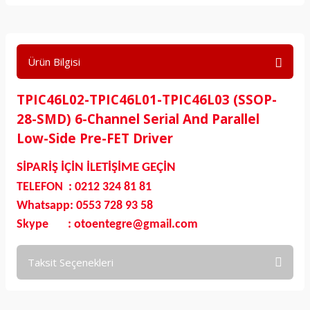
Ürün Bilgisi
TPIC46L02-TPIC46L01-TPIC46L03 (SSOP-
28-SMD) 6-Channel Serial And Parallel
Low-Side Pre-FET Driver
SİPARİŞ İÇİN İLETİŞİME GEÇİN
TELEFON : 0212 324 81 81
Whatsapp: 0553 728 93 58
Skype : otoentegre@gmail.com
Taksit Seçenekleri