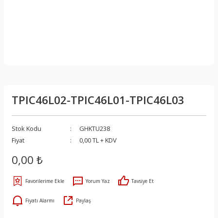
TPIC46L02-TPIC46L01-TPIC46L03
Stok Kodu
GHKTU238
Fiyat
0,00 TL + KDV
0,00 ₺
Yorum Yaz
Tavsiye Et
Fiyatı Alarmı
Paylaş