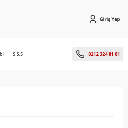
Giriş Yap
bi
S.S.S
0212 324 81 81