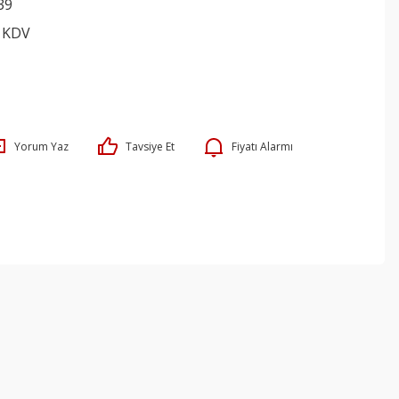
39
+ KDV
Yorum Yaz
Tavsiye Et
Fiyatı Alarmı