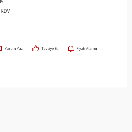
49
+ KDV
Yorum Yaz
Tavsiye Et
Fiyatı Alarmı