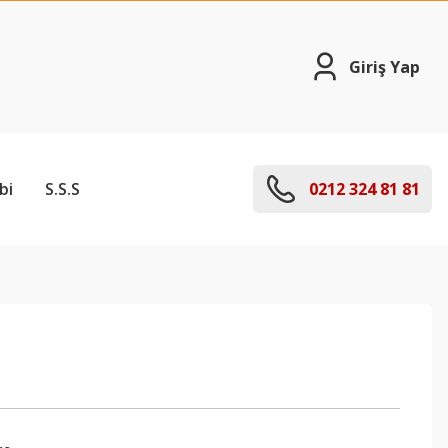
Giriş Yap
bi
S.S.S
0212 324 81 81