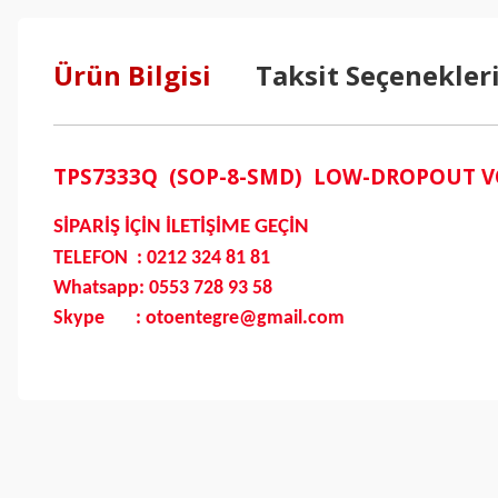
Ürün Bilgisi
Taksit Seçenekler
TPS7333Q (SOP-8-SMD) LOW-DROPOUT V
SİPARİŞ İÇİN İLETİŞİME GEÇİN
TELEFON : 0212 324 81 81
Whatsapp: 0553 728 93 58
Skype : otoentegre@gmail.com