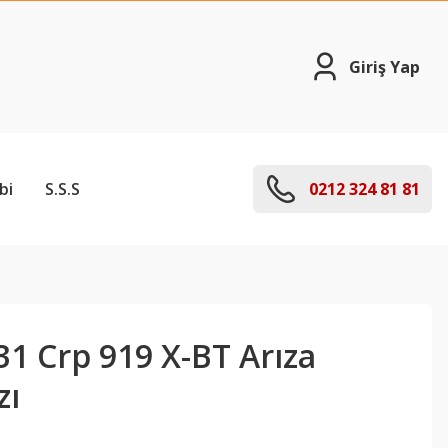
Giriş Yap
bi
S.S.S
0212 324 81 81
1 Crp 919 X-BT Arıza
zı