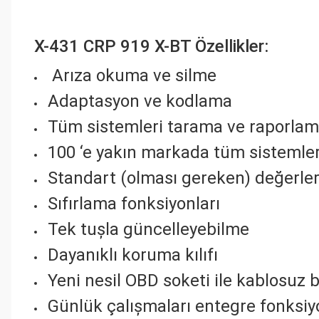
X-431 CRP 919 X-BT Özellikler:
Arıza okuma ve silme
Adaptasyon ve kodlama
Tüm sistemleri tarama ve raporla
100 ‘e yakın markada tüm sistemle
Standart (olması gereken) değerler 
Sıfırlama fonksiyonları
Tek tușla güncelleyebilme
Dayanıklı koruma kılıfı
Yeni nesil OBD soketi ile kablosuz 
Günlük çalıșmaları entegre fonksiy