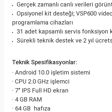
Gerçek zamanlı canlı verileri gör
Opsiyonel kit desteği; VSP600 vide
programlama cihazları
31 adet kapsamlı servis fonksiyon 
Sürekli teknik destek ve 2 yıl ücre
Teknik Spesifikasyonlar:
· Android 10.0 işletim sistemi
· CPU 2.0 GHz işlemci
· 7″ IPS Full HD ekran
· 4 GB RAM
· 64 GB hafıza