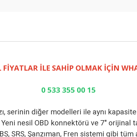
i
 FİYATLAR İLE SAHİP OLMAK İÇİN W
0 533 355 00 15
ı, serinin diğer modelleri ile aynı kapasi
 Yeni nesil OBD konnektörü ve 7″ orijinal t
S, SRS, Şanzıman, Fren sistemi gibi tüm a