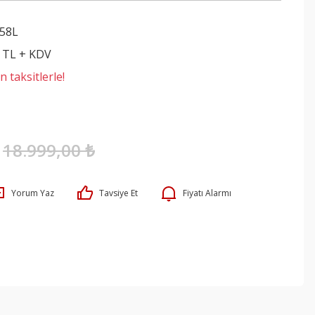
58L
0 TL + KDV
 taksitlerle!
18.999,00 ₺
Yorum Yaz
Tavsiye Et
Fiyatı Alarmı