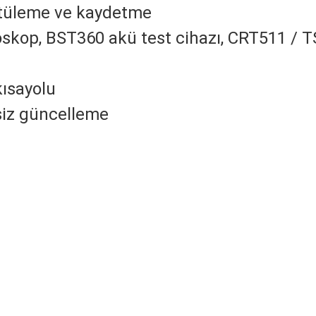
üntüleme ve kaydetme
oskop, BST360 akü test cihazı, CRT511 / 
kısayolu
tsiz güncelleme