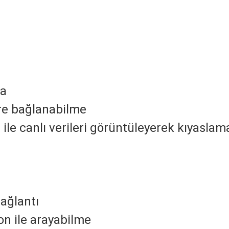
ma
re bağlanabilme
ile canlı verileri görüntüleyerek kıyaslam
bağlantı
on ile arayabilme