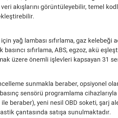
veri akışlarını görüntüleyebilir, temel ko
leştirebilir.
için yağ lambası sıfırlama, gaz kelebeği a
stik basıncı sıfırlama, ABS, egzoz, akü eşle
k üzere önemli işlevleri kapsayan 31 serv
güncelleme sunmakla beraber, opsiyonel o
 basınç sensörü programlama cihazlarıyla
ı ile beraber), yeni nesil OBD soketi, şarj 
plastik çantasında satışa sunulmaktadır.