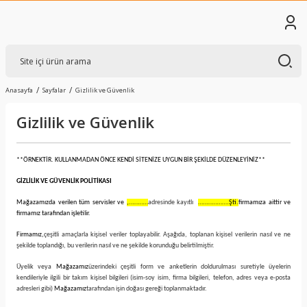
Anasayfa
Sayfalar
Gizlilik ve Güvenlik
Gizlilik ve Güvenlik
**ÖRNEKTİR. KULLANMADAN ÖNCE KENDİ SİTENİZE UYGUN BİR ŞEKİLDE DÜZENLEYİNİZ**
GİZLİLİK VE GÜVENLİK POLİTİKASI
Mağazamızda verilen tüm servisler ve
,…………
adresinde kayıtlı
……………….Şti.
firmamıza aittir ve
firmamız tarafından işletilir.
Firmamız,
çeşitli amaçlarla kişisel veriler toplayabilir. Aşağıda, toplanan kişisel verilerin nasıl ve ne
şekilde toplandığı, bu verilerin nasıl ve ne şekilde korunduğu belirtilmiştir.
Üyelik veya
Mağazamız
üzerindeki çeşitli form ve anketlerin doldurulması suretiyle üyelerin
kendileriyle ilgili bir takım kişisel bilgileri (isim-soy isim, firma bilgileri, telefon, adres veya e-posta
adresleri gibi)
Mağazamız
tarafından işin doğası gereği toplanmaktadır.