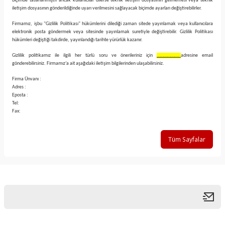
biçimde tasarlanmıştır ancak kullanıcılar dilerse teknik iletişim dosyasının gelmemesi veya teknik
iletişim dosyasının gönderildiğinde uyarı verilmesini sağlayacak biçimde ayarları değiştirebilirler.
Firmamız, işbu "Gizlilik Politikası" hükümlerini dilediği zaman sitede yayınlamak veya kullanıcılara
elektronik posta göndermek veya sitesinde yayınlamak suretiyle değiştirebilir. Gizlilik Politikası
hükümleri değiştiği takdirde, yayınlandığı tarihte yürürlük kazanır.
Gizlilik politikamız ile ilgili her türlü soru ve önerileriniz için
………………..
adresine email
gönderebilirsiniz. Firmamız’a ait aşağıdaki iletişim bilgilerinden ulaşabilirsiniz.
Firma Ünvanı :
Adres :
Eposta :
Tel:
Fax:
Tüm Sayfalar