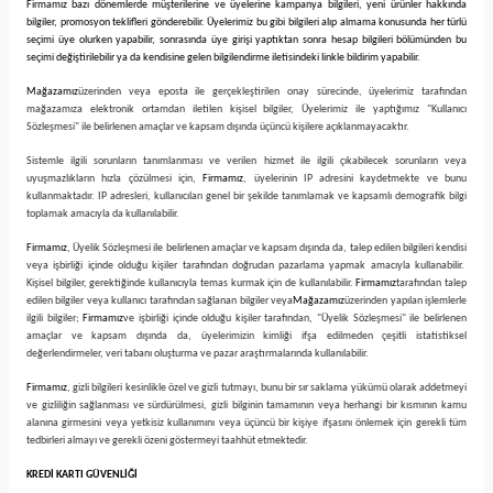
Firmamız bazı dönemlerde müşterilerine ve üyelerine kampanya bilgileri, yeni ürünler hakkında
bilgiler, promosyon teklifleri gönderebilir. Üyelerimiz bu gibi bilgileri alıp almama konusunda her türlü
seçimi üye olurken yapabilir, sonrasında üye girişi yaptıktan sonra hesap bilgileri bölümünden bu
seçimi değiştirilebilir ya da kendisine gelen bilgilendirme iletisindeki linkle bildirim yapabilir.
Mağazamız
üzerinden veya eposta ile gerçekleştirilen onay sürecinde, üyelerimiz tarafından
mağazamıza elektronik ortamdan iletilen kişisel bilgiler, Üyelerimiz ile yaptığımız "Kullanıcı
Sözleşmesi" ile belirlenen amaçlar ve kapsam dışında üçüncü kişilere açıklanmayacaktır.
Sistemle ilgili sorunların tanımlanması ve verilen hizmet ile ilgili çıkabilecek sorunların veya
uyuşmazlıkların hızla çözülmesi için,
Firmamız
, üyelerinin IP adresini kaydetmekte ve bunu
kullanmaktadır. IP adresleri, kullanıcıları genel bir şekilde tanımlamak ve kapsamlı demografik bilgi
toplamak amacıyla da kullanılabilir.
Firmamız
, Üyelik Sözleşmesi ile belirlenen amaçlar ve kapsam dışında da, talep edilen bilgileri kendisi
veya işbirliği içinde olduğu kişiler tarafından doğrudan pazarlama yapmak amacıyla kullanabilir.
Kişisel bilgiler, gerektiğinde kullanıcıyla temas kurmak için de kullanılabilir.
Firmamız
tarafından talep
edilen bilgiler veya kullanıcı tarafından sağlanan bilgiler veya
Mağazamız
üzerinden yapılan işlemlerle
ilgili bilgiler;
Firmamız
ve işbirliği içinde olduğu kişiler tarafından, "Üyelik Sözleşmesi" ile belirlenen
amaçlar ve kapsam dışında da, üyelerimizin kimliği ifşa edilmeden çeşitli istatistiksel
değerlendirmeler, veri tabanı oluşturma ve pazar araştırmalarında kullanılabilir.
Firmamız
, gizli bilgileri kesinlikle özel ve gizli tutmayı, bunu bir sır saklama yükümü olarak addetmeyi
ve gizliliğin sağlanması ve sürdürülmesi, gizli bilginin tamamının veya herhangi bir kısmının kamu
alanına girmesini veya yetkisiz kullanımını veya üçüncü bir kişiye ifşasını önlemek için gerekli tüm
tedbirleri almayı ve gerekli özeni göstermeyi taahhüt etmektedir.
KREDİ KARTI GÜVENLİĞİ