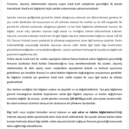
Firmamız
, alışveriş sitelerimizden alışveriş yapan kredi kartı sahiplerinin güvenliğini ilk planda
tutmaktadır. Kredi kartı bilgileriniz hiçbir şekilde sistemimizde saklanmamaktadır.
İşlemler sürecine girdiğinizde güvenli bir sitede olduğunuzu anlamak için dikkat etmeniz gereken iki
şey vardır. Bunlardan biri tarayıcınızın en alt satırında bulunan bir anahtar ya da kilit simgesidir. Bu
güvenli bir internet sayfasında olduğunuzu gösterir ve her türlü bilgileriniz şifrelenerek korunur. Bu
bilgiler, ancak satış işlemleri sürecine bağlı olarak ve verdiğiniz talimat istikametinde kullanılır.
Alışveriş sırasında kullanılan kredi kartı ile ilgili bilgiler alışveriş sitelerimizden bağımsız olarak 128 bit
SSL (Secure Sockets Layer) protokolü ile şifrelenip sorgulanmak üzere ilgili bankaya ulaştırılır. Kartın
kullanılabilirliği onaylandığı takdirde alışverişe devam edilir. Kartla ilgili hiçbir bilgi tarafımızdan
görüntülenemediğinden ve kaydedilmediğinden, üçüncü şahısların herhangi bir koşulda bu bilgileri ele
geçirmesi engellenmiş olur.
Online olarak kredi kartı ile verilen siparişlerin ödeme/fatura/teslimat adresi bilgilerinin güvenilirliği
firmamiz tarafından Kredi Kartları Dolandırıcılığı'na karşı denetlenmektedir. Bu yüzden, alışveriş
sitelerimizden ilk defa sipariş veren müşterilerin siparişlerinin tedarik ve teslimat aşamasına
gelebilmesi için öncelikle finansal ve adres/telefon bilgilerinin doğruluğunun onaylanması gereklidir.
Bu bilgilerin kontrolü için gerekirse kredi kartı sahibi müşteri ile veya ilgili banka ile irtibata
geçilmektedir.
Üye olurken verdiğiniz tüm bilgilere sadece siz ulaşabilir ve siz değiştirebilirsiniz. Üye giriş bilgilerinizi
güvenli koruduğunuz takdirde başkalarının sizinle ilgili bilgilere ulaşması ve bunları değiştirmesi
mümkün değildir. Bu amaçla, üyelik işlemleri sırasında
128 bit SSL
güvenlik alanı içinde hareket edilir.
Bu sistem kırılması mümkün olmayan bir uluslararası bir şifreleme standardıdır.
Bilgi hattı veya müşteri hizmetleri servisi bulunan ve
açık adres ve telefon bilgilerinin
belirtildiği
İnternet alışveriş siteleri günümüzde daha fazla tercih edilmektedir. Bu sayede aklınıza takılan bütün
konular hakkında detaylı bilgi alabilir, online alışveriş hizmeti sağlayan firmanın güvenirliği konusunda
daha sağlıklı bilgi edinebilirsiniz.