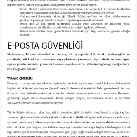
Aşağıda belirtilen sınırlı hallerde Firmamız, işbu "Gizlilik Politikası" hükümleri dışında kullanıcılara ait
bilgileri üçüncü kişilere açıklayabilir. Bu durumlar sınırlı sayıda olmak üzere;
Kanun, Kanun Hükmünde Kararname, Yönetmelik v.b. yetkili hukuki otorite tarafından
çıkarılan ve yürürlülükte olan hukuk kurallarının getirdiği zorunluluklara uymak;
Mağazamızınkullanıcılarla akdettiği "Üyelik Sözleşmesi"'nin ve diğer sözleşmelerin
gereklerini yerine getirmek ve bunları uygulamaya koymak amacıyla;
Yetkili idari ve adli otorite tarafından usulüne göre yürütülen bir araştırma veya
soruşturmanın yürütümü amacıyla kullanıcılarla ilgili bilgi talep edilmesi;
Kullanıcıların hakları veya güvenliklerini korumak için bilgi vermenin gerekli olduğu
hallerdir.
E-POSTA GÜVENLİĞİ
Mağazamızın Müşteri Hizmetleri’ne, herhangi bir siparişinizle ilgili olarak göndereceğiniz e-
postalarda, asla kredi kartı numaranızı veya şifrelerinizi yazmayınız. E-postalarda yer alan bilgiler
üçüncü şahıslar tarafından görülebilir. Firmamız e-postalarınızdan aktarılan bilgilerin güvenliğini hiçbir
koşulda garanti edemez.
TARAYICI ÇEREZLERİ
Firmamız, mağazamızı ziyaret eden kullanıcılar ve kullanıcıların web sitesini kullanımı hakkındaki
bilgileri teknik bir iletişim dosyası (Çerez-Cookie) kullanarak elde edebilir. Bahsi geçen teknik iletişim
dosyaları, ana bellekte saklanmak üzere bir internet sitesinin kullanıcının tarayıcısına (browser)
gönderdiği küçük metin dosyalarıdır. Teknik iletişim dosyası site hakkında durum ve tercihleri
saklayarak İnternet'in kullanımını kolaylaştırır.
Teknik iletişim dosyası, siteyi kaç kişinin ziyaret ettiğini, bir kişinin siteyi hangi amaçla, kaç kez
ziyaret ettiğini ve ne kadar sitede kaldıkları hakkında istatistiksel bilgileri elde etmeye ve kullanıcılar
için özel tasarlanmış kullanıcı sayfalarından dinamik olarak reklam ve içerik üretilmesine yardımcı
olur. Teknik iletişim dosyası, ana bellekte veya e-postanızdan veri veya başkaca herhangi bir kişisel
bilgi almak için tasarlanmamıştır. Tarayıcıların pek çoğu başta teknik iletişim dosyasını kabul eder