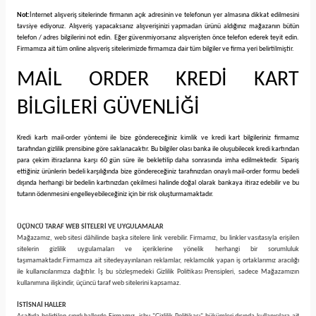
Not:
İnternet alışveriş sitelerinde firmanın açık adresinin ve telefonun yer almasına dikkat edilmesini
tavsiye ediyoruz. Alışveriş yapacaksanız alışverişinizi yapmadan ürünü aldığınız mağazanın bütün
telefon / adres bilgilerini not edin. Eğer güvenmiyorsanız alışverişten önce telefon ederek teyit edin.
Firmamıza ait tüm online alışveriş sitelerimizde firmamıza dair tüm bilgiler ve firma yeri belirtilmiştir.
MAİL ORDER KREDİ KART
BİLGİLERİ GÜVENLİĞİ
Kredi kartı mail-order yöntemi ile bize göndereceğiniz kimlik ve kredi kart bilgileriniz firmamız
tarafından gizlilik prensibine göre saklanacaktır. Bu bilgiler olası banka ile oluşubilecek kredi kartından
para çekim itirazlarına karşı 60 gün süre ile bekletilip daha sonrasında imha edilmektedir. Sipariş
ettiğiniz ürünlerin bedeli karşılığında bize göndereceğiniz tarafınızdan onaylı mail-order formu bedeli
dışında herhangi bir bedelin kartınızdan çekilmesi halinde doğal olarak bankaya itiraz edebilir ve bu
tutarın ödenmesini engelleyebileceğiniz için bir risk oluşturmamaktadır.
ÜÇÜNCÜ TARAF WEB SİTELERİ VE UYGULAMALAR
Mağazamız, web sitesi dâhilinde başka sitelere link verebilir. Firmamız, bu linkler vasıtasıyla erişilen
sitelerin gizlilik uygulamaları ve içeriklerine yönelik herhangi bir sorumluluk
taşımamaktadır.
Firmamıza ait sitede
yayınlanan reklamlar, reklamcılık yapan iş ortaklarımız aracılığı
ile kullanıcılarımıza dağıtılır. İş bu sözleşmedeki Gizlilik Politikası Prensipleri, sadece Mağazamızın
kullanımına ilişkindir, üçüncü taraf web sitelerini kapsamaz.
İSTİSNAİ HALLER