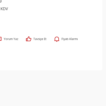
9
+ KDV
Yorum Yaz
Tavsiye Et
Fiyatı Alarmı