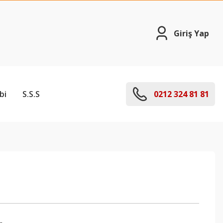
Giriş Yap
bi
S.S.S
0212 324 81 81