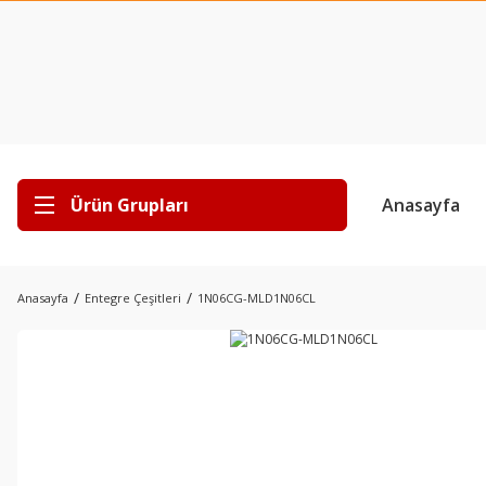
Ürün Grupları
Anasayfa
Anasayfa
Entegre Çeşitleri
1N06CG-MLD1N06CL