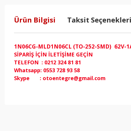
Ürün Bilgisi
Taksit Seçenekler
1N06CG-MLD1N06CL (TO-252-SMD) 62V-1
SİPARİŞ İÇİN İLETİŞİME GEÇİN
TELEFON : 0212 324 81 81
Whatsapp: 0553 728 93 58
Skype : otoentegre@gmail.com