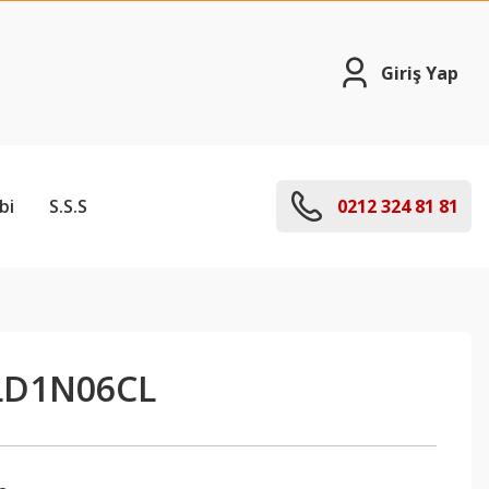
Giriş Yap
bi
S.S.S
0212 324 81 81
LD1N06CL