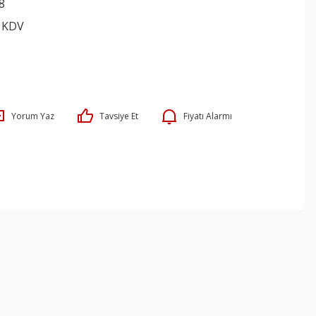
8
+ KDV
Yorum Yaz
Tavsiye Et
Fiyatı Alarmı