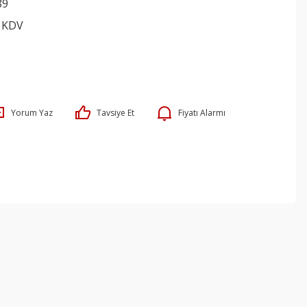
89
+ KDV
Yorum Yaz
Tavsiye Et
Fiyatı Alarmı