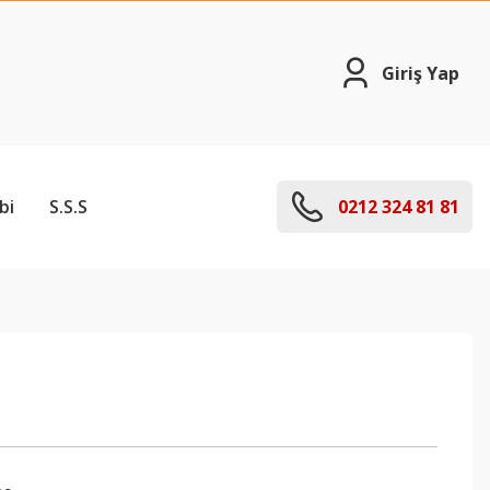
Giriş Yap
bi
S.S.S
0212 324 81 81