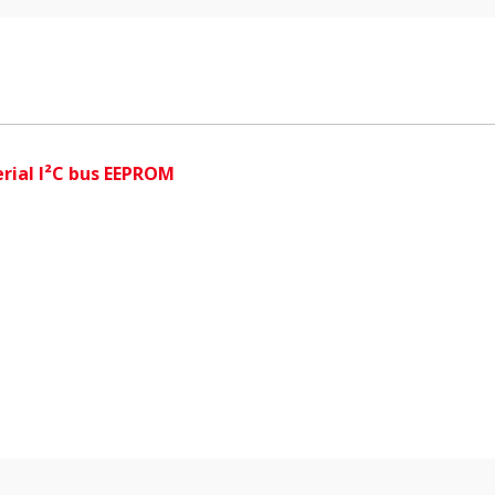
i
erial I²C bus EEPROM