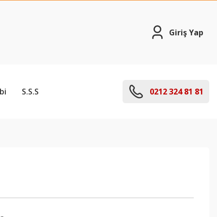
Giriş Yap
bi
S.S.S
0212 324 81 81