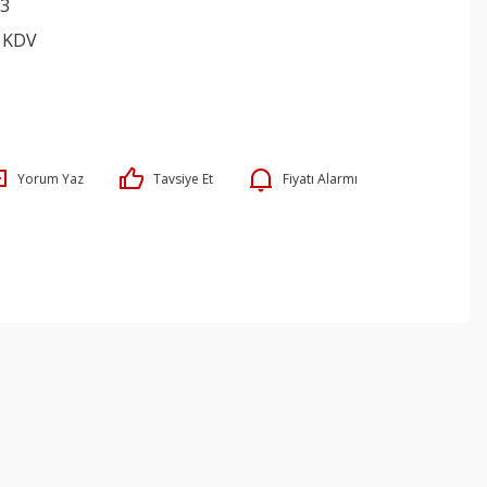
3
+ KDV
Yorum Yaz
Tavsiye Et
Fiyatı Alarmı