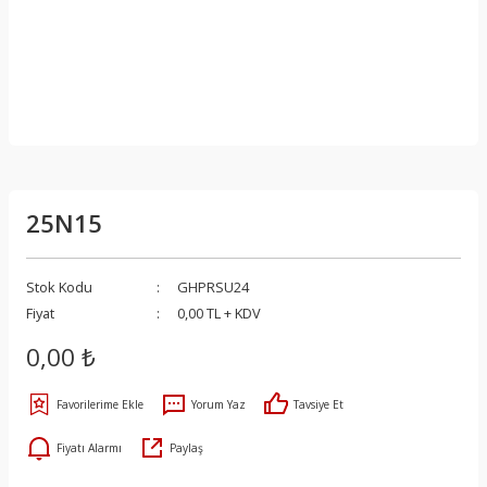
25N15
Stok Kodu
GHPRSU24
Fiyat
0,00 TL + KDV
0,00 ₺
Yorum Yaz
Tavsiye Et
Fiyatı Alarmı
Paylaş