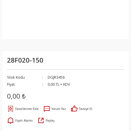
28F020-150
Stok Kodu
DGJR3456
Fiyat
0,00 TL + KDV
0,00 ₺
Yorum Yaz
Tavsiye Et
Fiyatı Alarmı
Paylaş