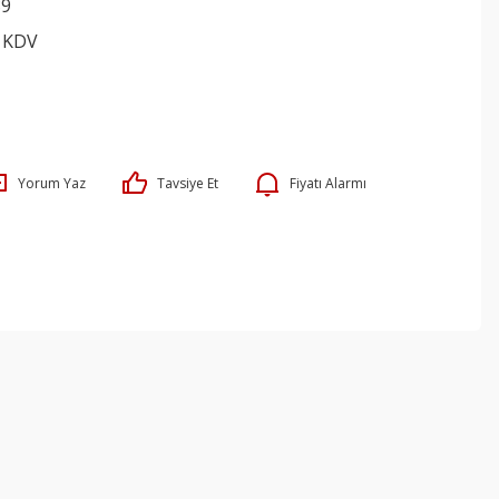
89
+ KDV
Yorum Yaz
Tavsiye Et
Fiyatı Alarmı