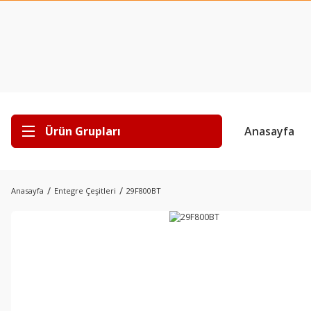
Ürün Grupları
Anasayfa
Anasayfa
Entegre Çeşitleri
29F800BT