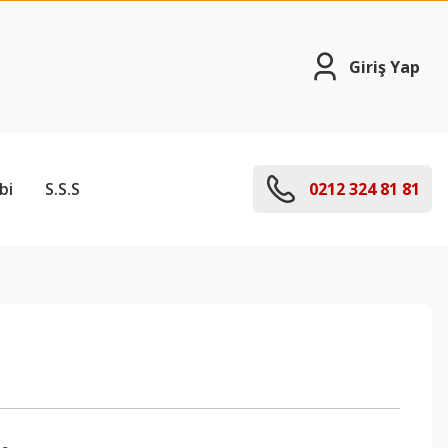
Giriş Yap
bi
S.S.S
0212 324 81 81