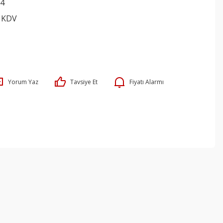
4
+ KDV
Yorum Yaz
Tavsiye Et
Fiyatı Alarmı