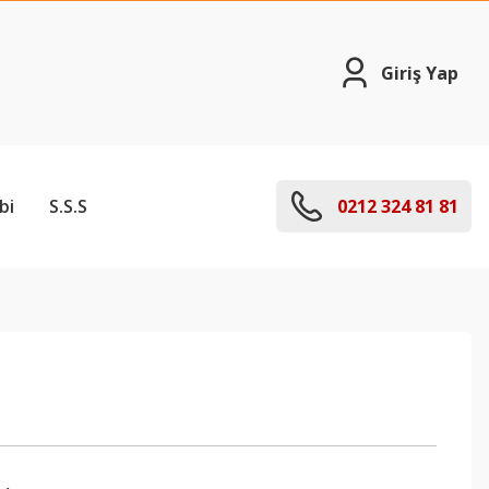
Giriş Yap
bi
S.S.S
0212 324 81 81