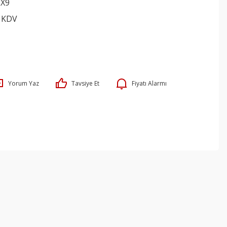
X9
+ KDV
Yorum Yaz
Tavsiye Et
Fiyatı Alarmı