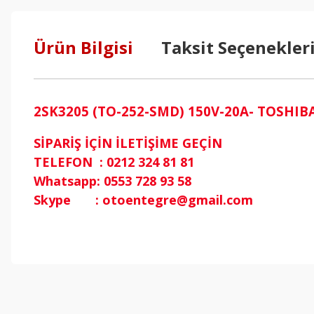
Ürün Bilgisi
Taksit Seçenekler
2SK3205 (TO-252-SMD) 150V-20A- TOSHIBA F
SİPARİŞ İÇİN İLETİŞİME GEÇİN
TELEFON : 0212 324 81 81
Whatsapp: 0553 728 93 58
Skype : otoentegre@gmail.com