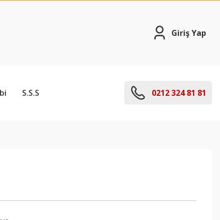
Giriş Yap
bi
S.S.S
0212 324 81 81