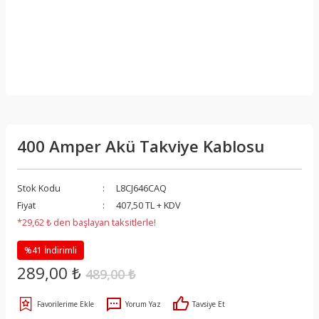
400 Amper Akü Takviye Kablosu
Stok Kodu
L8CJ646CAQ
Fiyat
407,50 TL + KDV
*29,62 ₺ den başlayan taksitlerle!
%41 İndirimli
289,00 ₺
489,00 ₺
Yorum Yaz
Tavsiye Et