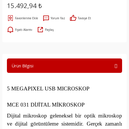
15.492,94 ₺
P.SERİSİ MODELLER
Yorum Yaz
Tavsiye Et
R.SERİSİ MODELLER
Fiyatı Alarmı
Paylaş
S.SERİSİ MODELLER
T.SERİSİ MODELLER
Ürün Bilgisi
U.SERİSİ MODELLER
V.SERİSİ MODELLER
5 MEGAPIXEL USB MICROSKOP
X.SERİSİ MODELLER
MCE 031 DİJİTAL MİKROSKOP
Dijital mikroskop geleneksel bir optik mikroskop
ve dijital görüntüleme sistemidir. Gerçek zamanlı