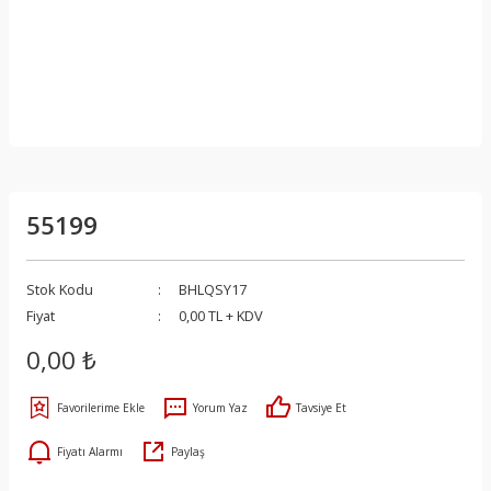
55199
Stok Kodu
BHLQSY17
Fiyat
0,00 TL + KDV
0,00 ₺
Yorum Yaz
Tavsiye Et
Fiyatı Alarmı
Paylaş