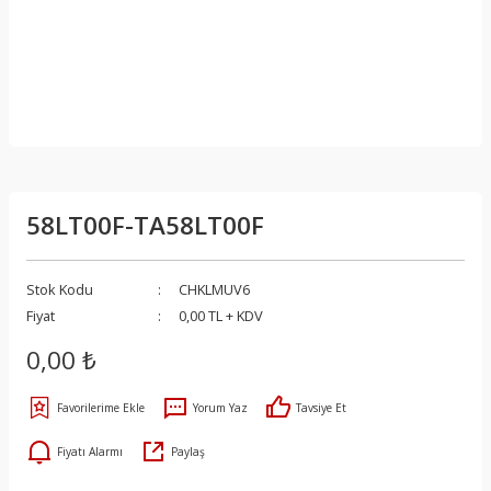
58LT00F-TA58LT00F
Stok Kodu
CHKLMUV6
Fiyat
0,00 TL + KDV
0,00 ₺
Yorum Yaz
Tavsiye Et
Fiyatı Alarmı
Paylaş