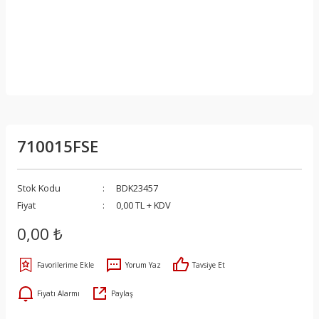
710015FSE
Stok Kodu
BDK23457
Fiyat
0,00 TL + KDV
0,00 ₺
Yorum Yaz
Tavsiye Et
Fiyatı Alarmı
Paylaş