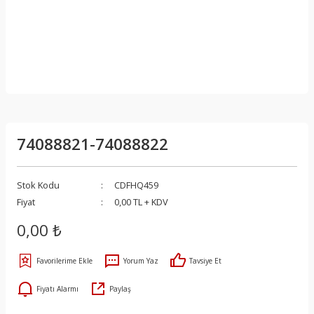
74088821-74088822
Stok Kodu
CDFHQ459
Fiyat
0,00 TL + KDV
0,00 ₺
Yorum Yaz
Tavsiye Et
Fiyatı Alarmı
Paylaş