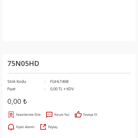
75N05HD
Stok Kodu
FGHLT468
Fiyat
0,00 TL + KDV
0,00 ₺
Yorum Yaz
Tavsiye Et
Fiyatı Alarmı
Paylaş