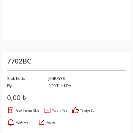
7702BC
Stok Kodu
JKNRXY38
Fiyat
0,00 TL + KDV
0,00 ₺
Yorum Yaz
Tavsiye Et
Fiyatı Alarmı
Paylaş