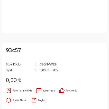
93c57
Stok Kodu
CEGNVWZ9
Fiyat
0,00 TL + KDV
0,00 ₺
Yorum Yaz
Tavsiye Et
Fiyatı Alarmı
Paylaş