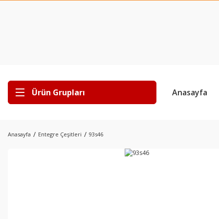
Ürün Grupları
Anasayfa
Anasayfa
Entegre Çeşitleri
93s46