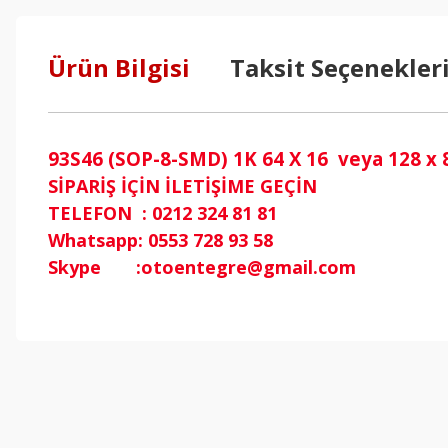
Ürün Bilgisi
Taksit Seçenekler
93S46 (SOP-8-SMD) 1K 64 X 16 veya 128 x
SİPARİŞ İÇİN İLETİŞİME GEÇİN
TELEFON : 0212 324 81 81
Whatsapp: 0553 728 93 58
Skype :otoentegre@gmail.com