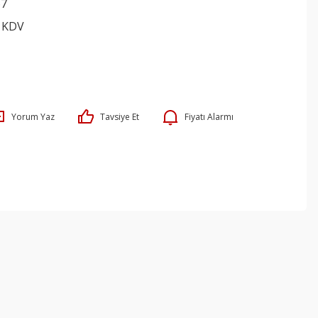
67
+ KDV
Yorum Yaz
Tavsiye Et
Fiyatı Alarmı