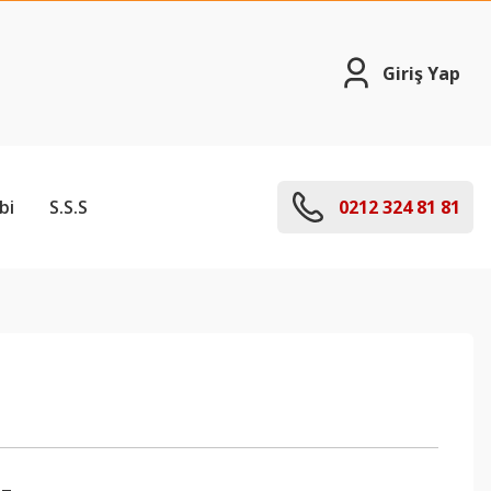
Giriş Yap
bi
S.S.S
0212 324 81 81