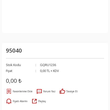
95040
Stok Kodu
GQRU1236
Fiyat
0,00 TL + KDV
0,00 ₺
Yorum Yaz
Tavsiye Et
Fiyatı Alarmı
Paylaş