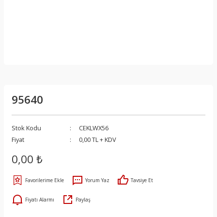
95640
Stok Kodu
CEKLWX56
Fiyat
0,00 TL + KDV
0,00 ₺
Yorum Yaz
Tavsiye Et
Fiyatı Alarmı
Paylaş