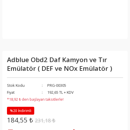
Adblue Obd2 Daf Kamyon ve Tır
Emülatör ( DEF ve NOx Emülatör )
Stok Kodu
PRG-00305
Fiyat
192,65 TL + KDV
*18,92 ₺ den başlayan taksitlerle!
%20 İndirimli
184,55 ₺
231,18 ₺